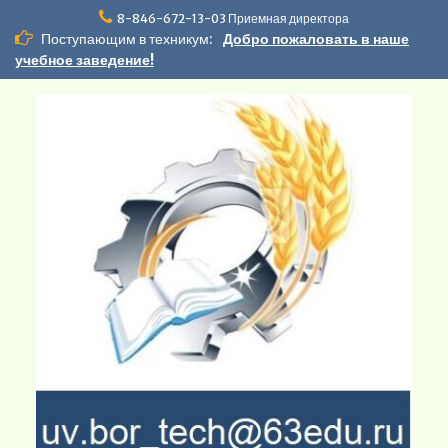
Перейти
8-846-672-13-03 Приемная директора
к
Поступающим в техникум:
Добро пожаловать в наше
содержимому
учебное заведение!