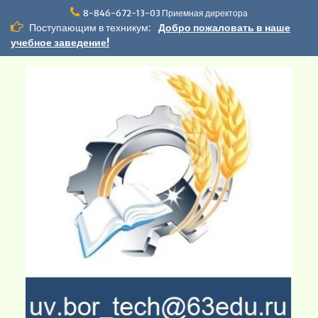
Перейти
8-846-672-13-03 Приемная директора
к
Поступающим в техникум:
Добро пожаловать в наше
содержимому
учебное заведение!