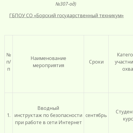
№307-од
)
ГБПОУ СО «Борский государственный техникум»
№
Катег
Наименование
п/
Сроки
участн
мероприятия
п
охв
Вводный
Студен
1.
инструктаж по безопасности
сентябрь
курс
при работе в сети Интернет