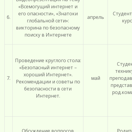
«Всемогущий интернет и
его опасности», «Знатоки
Студент
6.
апрель
глобальной сети»:
курс
викторина по безопасному
поиску в Интернете
Проведение круглого стола:
Студе
«Безопасный интернет –
техник
хороший Интернет».
7.
май
преподав
Рекомендации и советы по
предста
безопасности в сети
род.ком
Интернет.
Обсуждение вопросов
Родит