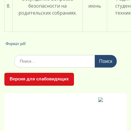
8.
безопасности на
июнь
студе
родительских собраниях.
техни
Формат pdf
Поиск
по:
Версия для слабовидящих