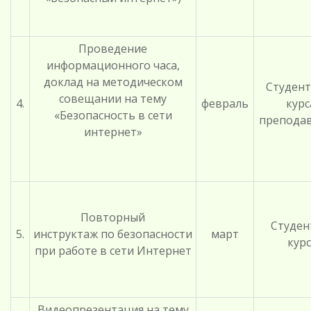
Проведение
информационного часа,
доклад на методическом
Студент
совещании на тему
4.
февраль
курс
«Безопасность в сети
препода
интернет»
Повторный
Студен
5.
инструктаж по безопасности
март
курс
при работе в сети Интернет
Видеопрезентация на тему