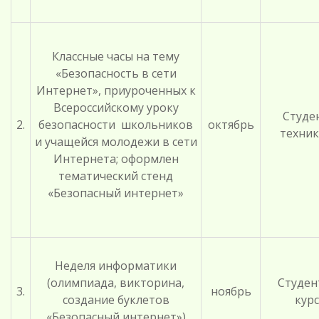
Классные часы на тему
«Безопасность в сети
Интернет», приуроченных к
Всероссийскому уроку
Студе
2.
безопасности школьников
октябрь
техни
и учащейся молодежи в сети
Интернета; оформлен
тематический стенд
«Безопасный интернет»
Неделя информатики
(олимпиада, викторина,
Студен
3.
ноябрь
создание буклетов
курс
«Безопасный интернет»)