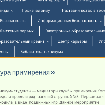
ганды
Прокачай зиму
Наставничество в тех
Безопасность
Информационная безопасность
Движение первых
Электронные образовательные
бразовательный кредит
Центр карьеры
Уп
мены
Библиотека техникума
тура примирения»
хникум» студенты — медиаторы службы примирения Ког
недели провели ряд занятий с группой №8. Первое заня
оходила в виде подвижных игр. Данное мероприятие