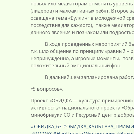
позволило медиаторам отметить уровень 
(лидеров) и малоактивных ребят. Второе 
освещена тема «Буллинг в молодежной сред
последствия для каждого), также медиато
данного явления и познакомили подростко
В ходе проведенных мероприятий было 
т.к. шло общение по принципу «равный – 
непринужденно, а игровые моменты, позво
положительный эмоциональный фон.
В дальнейшем запланирована работа с
«5 вопросов».
Проект «ОБИДКА — культура примирения» 
активность» национального проекта «Обр
минобрнауки СО и Ресурсный центр добров
#ОБИДКА_63
#ОБИДКА_КУЛЬТУРА_ПРИМ
#МСО63
#НацПроектОбразование
#Воло