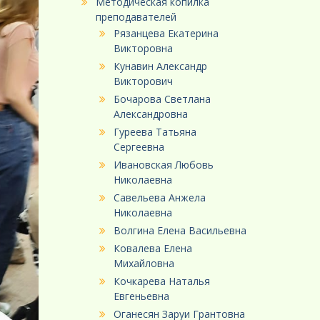
Методическая копилка
преподавателей
Рязанцева Екатерина
Викторовна
Кунавин Александр
Викторович
Бочарова Светлана
Александровна
Гуреева Татьяна
Сергеевна
Ивановская Любовь
Николаевна
Савельева Анжела
Николаевна
Волгина Елена Васильевна
Ковалева Елена
Михайловна
Кочкарева Наталья
Евгеньевна
Оганесян Заруи Грантовна