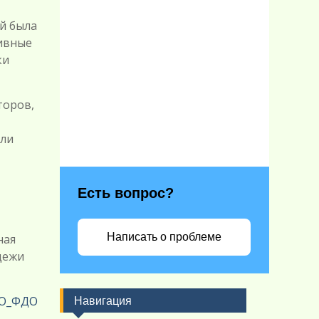
й была
тивные
ки
торов,
али
Есть вопрос?
Написать о проблеме
ная
дежи
О_ФДО
Навигация