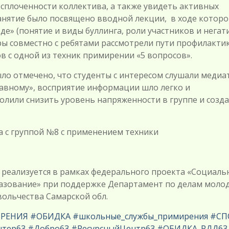
сплоченности коллектива, а также увидеть активных
занятие было посвящено вводной лекции, в ходе которо
е» (понятие и виды буллинга, роли участников и нега
ры совместно с ребятами рассмотрели пути профилакти
в с одной из техник примирении «5 вопросов».
отмечено, что студенты с интересом слушали медиа
равному», восприятие информации шло легко и
лили снизить уровень напряженности в группе и созд
 группой №8 с применением техники
реализуется в рамках федерального проекта «Социаль
азование» при поддержке Департамент по делам моло
ольчества Самарской обл.
ИРЕНИЯ
#ОБИДКА
#школьные_службы_примирения
#СП
нтер63
#Добро63
#РесурсныйЦентр63
#ОБИДКА_РДД63