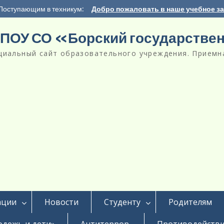
Поступающим в техникум:
Добро пожаловать в наше учебное з
ПОУ СО «Борский государстве
циальный сайт образовательного учреждения. Приемна
ации
Новости
Студенту
Родителям
дежь и дети»
Антитеррор
Противодействи