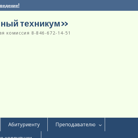
аведение!
нный техникум»
я комиссия 8-846-672-14-51
Абитуриенту
Преподавателю
е коррупции