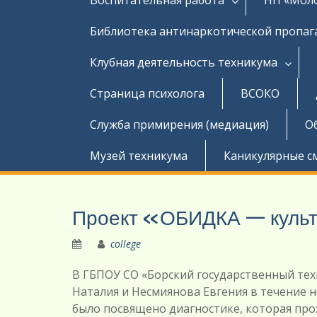
Библиотека антинаркотической пропа
Клубная деятельность техникума
Страница психолога
ВСОКО
Служба примирения (медиация)
О
Музей техникума
Каникулярные с
Проект «ОБИДКА — куль
college
В ГБПОУ СО «Борский государственный те
Наталия и Несмиянова Евгения в течение 
было посвящено диагностике, которая пр