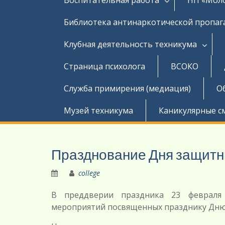
Библиотека антинаркотической пропа
Клубная деятельность техникума
Страница психолога
ВСОКО
Служба примирения (медиация)
О
Музей техникума
Каникулярные с
Празднование Дня защитн
college
В преддверии праздника 23 февраля
мероприятий посвященных празднику Дню