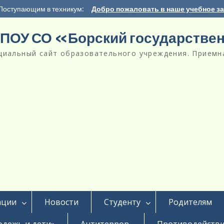
Поступающим в техникум:
Добро пожаловать в наше учебное з
ПОУ СО «Борский государстве
циальный сайт образовательного учреждения. Приемна
ации
Новости
Студенту
Родителям
дежь и дети»
Антитеррор
Противодействи