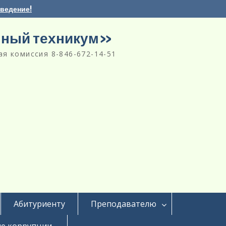
аведение!
нный техникум»
я комиссия 8-846-672-14-51
Абитуриенту
Преподавателю
е коррупции