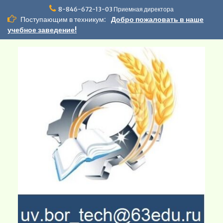
Перейти
8-846-672-13-03 Приемная директора
к
Поступающим в техникум:
Добро пожаловать в наше
содержимому
учебное заведение!