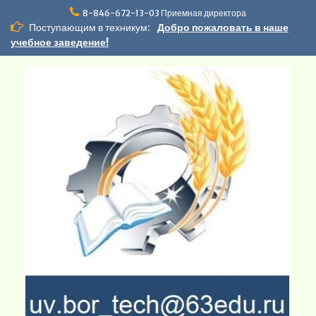
Перейти
8-846-672-13-03 Приемная директора
к
Поступающим в техникум:
Добро пожаловать в наше
содержимому
учебное заведение!