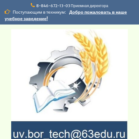
Перейти
8-846-672-13-03 Приемная директора
к
Поступающим в техникум:
Добро пожаловать в наше
содержимому
учебное заведение!