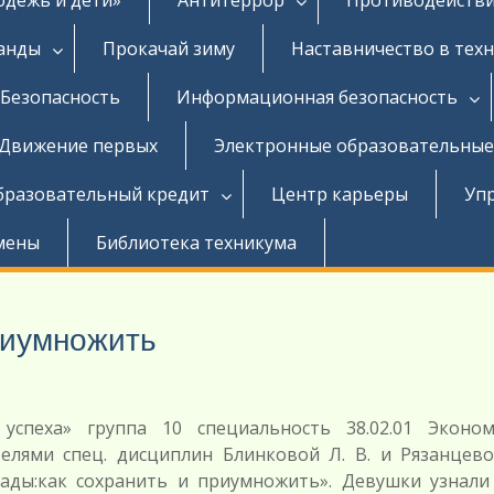
ганды
Прокачай зиму
Наставничество в тех
Безопасность
Информационная безопасность
Движение первых
Электронные образовательные
бразовательный кредит
Центр карьеры
Уп
мены
Библиотека техникума
риумножить
 успеха» группа 10 специальность 38.02.01 Эконо
телями спец. дисциплин Блинковой Л. В. и Рязанцевой
ады:как сохранить и приумножить». Девушки узнали