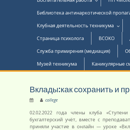
Библиотека антинаркотической пропа
Клубная деятельность техникума
Страница психолога
ВСОКО
Служба примирения (медиация)
О
Музей техникума
Каникулярные с
Вклады:как сохранить и п
college
02.02.2022 года члены клуба «Ступени
бухгалтерский учёт, вместе с преподава
приняли участие в онлайн — уроке «Вкл