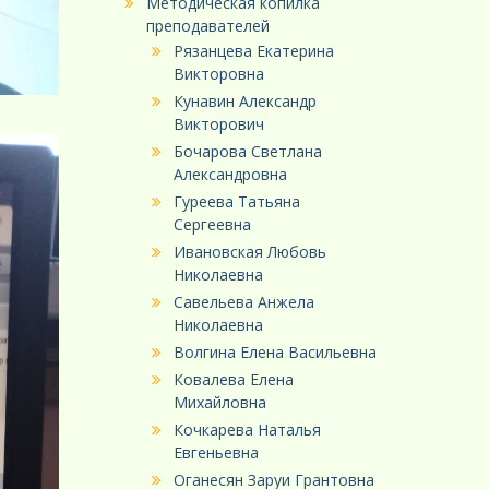
Методическая копилка
преподавателей
Рязанцева Екатерина
Викторовна
Кунавин Александр
Викторович
Бочарова Светлана
Александровна
Гуреева Татьяна
Сергеевна
Ивановская Любовь
Николаевна
Савельева Анжела
Николаевна
Волгина Елена Васильевна
Ковалева Елена
Михайловна
Кочкарева Наталья
Евгеньевна
Оганесян Заруи Грантовна