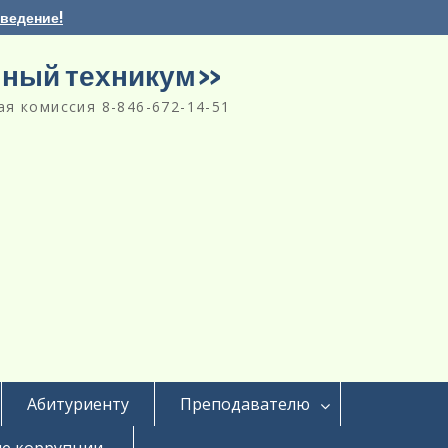
аведение!
нный техникум»
я комиссия 8-846-672-14-51
Абитуриенту
Преподавателю
е коррупции