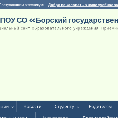
Поступающим в техникум:
Добро пожаловать в наше учебное з
ПОУ СО «Борский государстве
циальный сайт образовательного учреждения. Приемна
ации
Новости
Студенту
Родителям
дежь и дети»
Антитеррор
Противодействи