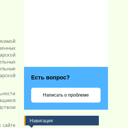
исимой
венных
арской
ельных
ельные
арской
Есть вопрос?
льности
Написать о проблеме
ащиеся
дством
Навигация
 сайте