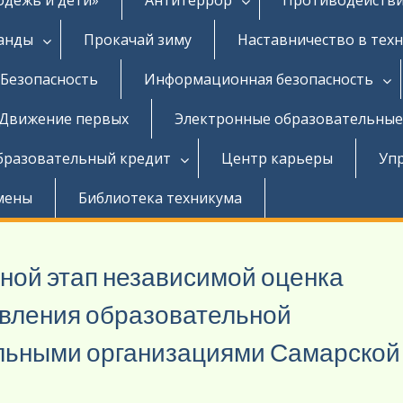
ганды
Прокачай зиму
Наставничество в тех
Безопасность
Информационная безопасность
Движение первых
Электронные образовательные
бразовательный кредит
Центр карьеры
Уп
мены
Библиотека техникума
дной этап независимой оценка
твления образовательной
льными организациями Самарской