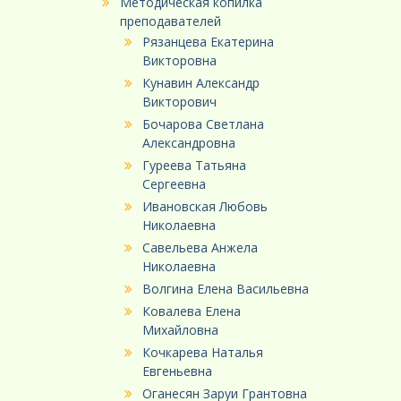
Методическая копилка
преподавателей
Рязанцева Екатерина
Викторовна
Кунавин Александр
Викторович
Бочарова Светлана
Александровна
Гуреева Татьяна
Сергеевна
Ивановская Любовь
Николаевна
Савельева Анжела
Николаевна
Волгина Елена Васильевна
Ковалева Елена
Михайловна
Кочкарева Наталья
Евгеньевна
Оганесян Заруи Грантовна