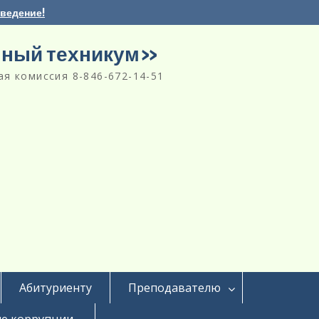
аведение!
нный техникум»
я комиссия 8-846-672-14-51
Абитуриенту
Преподавателю
е коррупции