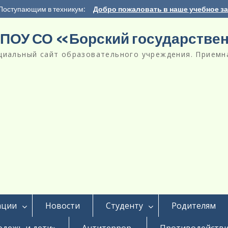
Поступающим в техникум:
Добро пожаловать в наше учебное з
ПОУ СО «Борский государстве
циальный сайт образовательного учреждения. Приемна
ации
Новости
Студенту
Родителям
дежь и дети»
Антитеррор
Противодействи