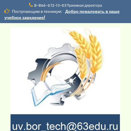
Перейти
8-846-672-13-03 Приемная директора
к
Поступающим в техникум:
Добро пожаловать в наше
содержимому
учебное заведение!