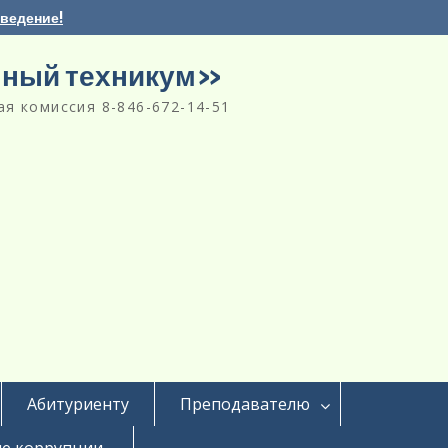
аведение!
нный техникум»
я комиссия 8-846-672-14-51
Абитуриенту
Преподавателю
е коррупции