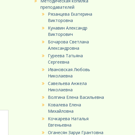
Методическая копилка
преподавателей
Рязанцева Екатерина
Викторовна
Кунавин Александр
Викторович
Бочарова Светлана
Александровна
Гуреева Татьяна
Сергеевна
Ивановская Любовь
Николаевна
Савельева Анжела
Николаевна
Волгина Елена Васильевна
Ковалева Елена
Михайловна
Кочкарева Наталья
Евгеньевна
Оганесян Заруи Грантовна