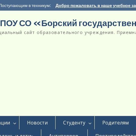
Поступающим в техникум:
Добро пожаловать в наше учебное з
ПОУ СО «Борский государстве
циальный сайт образовательного учреждения. Приемна
ации
Новости
Студенту
Родителям
дежь и дети»
Антитеррор
Противодействи