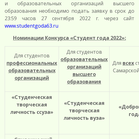
и образовательных организаций высшего
образования необходимо подать заявку в срок до
23:59 часов 27 сентября 2022 г. через сайт
www.studentgoda63.ru
Номинации Конкурса «Студент года 2022»:
Для студентов
Для студентов
образовательных
профессиональных
Для
всех
с
организаций
образовательных
Самарской
высшего
организаций
образования
«Студенческая
«Студенческая
творческая
«Добро
творческая
личность ссуза»
год
личность вуза»