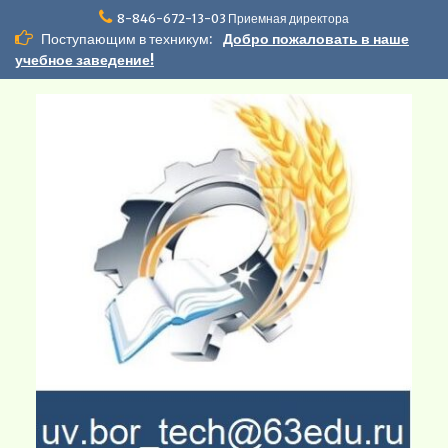
Перейти
8-846-672-13-03 Приемная директора
к
Поступающим в техникум:
Добро пожаловать в наше
содержимому
учебное заведение!