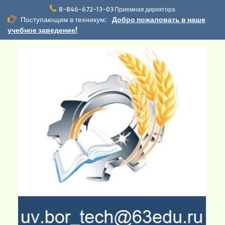
Перейти
8-846-672-13-03 Приемная директора
к
Поступающим в техникум:
Добро пожаловать в наше
содержимому
учебное заведение!