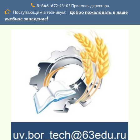
Перейти
8-846-672-13-03 Приемная директора
к
Поступающим в техникум:
Добро пожаловать в наше
содержимому
учебное заведение!