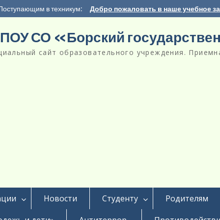
Поступающим в техникум:
Добро пожаловать в наше учебное з
ПОУ СО «Борский государстве
циальный сайт образовательного учреждения. Приемна
ации
Новости
Студенту
Родителям
дежь и дети»
Антитеррор
Противодействи