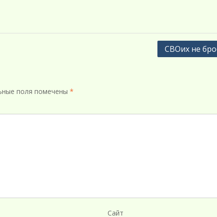
СВОих не бро
ьные поля помечены
*
Сайт