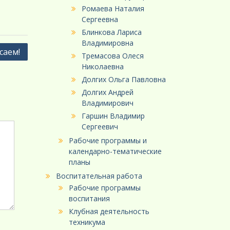
Ромаева Наталия
Сергеевна
Блинкова Лариса
Владимировна
саем!
Тремасова Олеся
Николаевна
Долгих Ольга Павловна
Долгих Андрей
Владимирович
Гаршин Владимир
Сергеевич
Рабочие программы и
календарно-тематические
планы
Воспитательная работа
Рабочие программы
воспитания
Клубная деятельность
техникума