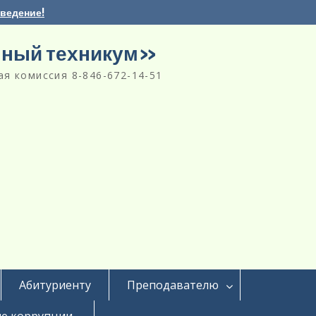
аведение!
нный техникум»
я комиссия 8-846-672-14-51
Абитуриенту
Преподавателю
е коррупции