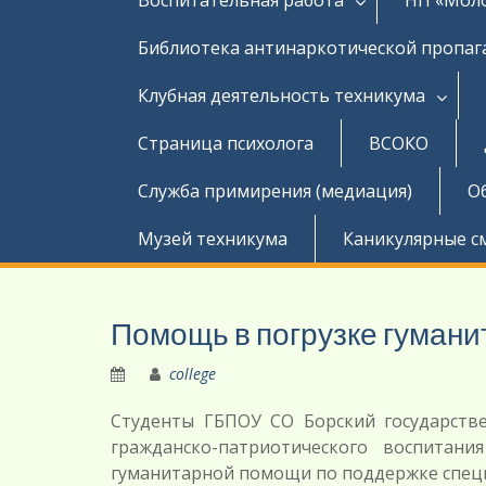
Библиотека антинаркотической пропа
Клубная деятельность техникума
Страница психолога
ВСОКО
Служба примирения (медиация)
О
Музей техникума
Каникулярные с
Помощь в погрузке гуман
college
Студенты ГБПОУ СО Борский государств
гражданско-патриотического воспитан
гуманитарной помощи по поддержке спец