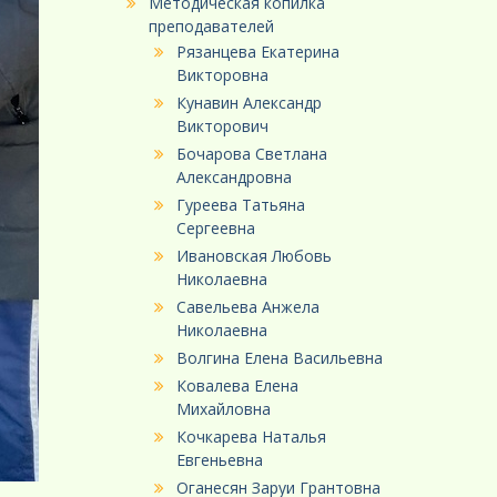
Методическая копилка
преподавателей
Рязанцева Екатерина
Викторовна
Кунавин Александр
Викторович
Бочарова Светлана
Александровна
Гуреева Татьяна
Сергеевна
Ивановская Любовь
Николаевна
Савельева Анжела
Николаевна
Волгина Елена Васильевна
Ковалева Елена
Михайловна
Кочкарева Наталья
Евгеньевна
Оганесян Заруи Грантовна