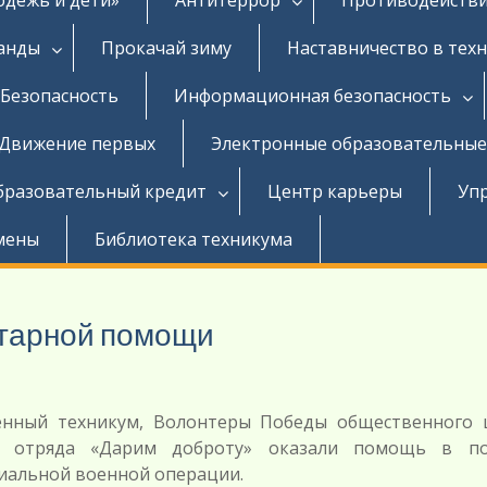
ганды
Прокачай зиму
Наставничество в тех
Безопасность
Информационная безопасность
Движение первых
Электронные образовательные
бразовательный кредит
Центр карьеры
Уп
мены
Библиотека техникума
итарной помощи
енный техникум, Волонтеры Победы общественного 
ия отряда «Дарим доброту» оказали помощь в по
иальной военной операции.