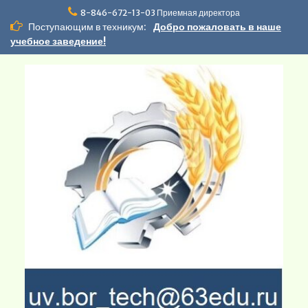
Перейти
8-846-672-13-03 Приемная директора
к
Поступающим в техникум:
Добро пожаловать в наше
содержимому
учебное заведение!