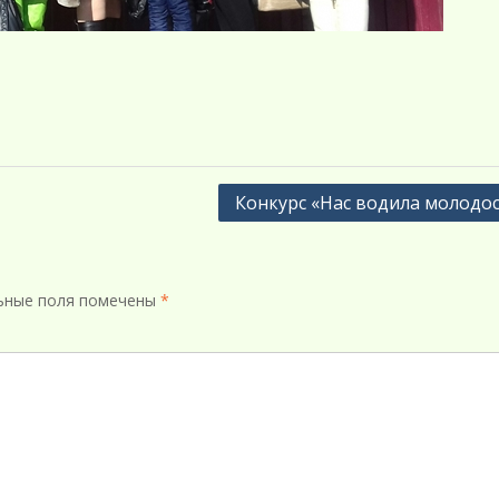
Конкурс «Нас водила молодо
ьные поля помечены
*