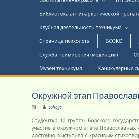
Библиотека антинаркотической пропа
Клубная деятельность техникума
Страница психолога
ВСОКО
Служба примирения (медиация)
О
Музей техникума
Каникулярные с
Окружной этап Православ
college
Студентка 10 группы Борского государс
участие в окружном этапе Православных 
достойно выступила с красивым стихотво