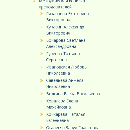
Методическая копилка
преподавателей
Рязанцева Екатерина
Викторовна
Кунавин Александр
Викторович
Бочарова Светлана
Александровна
Гуреева Татьяна
Сергеевна
Ивановская Любовь
Николаевна
Савельева Анжела
Николаевна
Волгина Елена Васильевна
Ковалева Елена
Михайловна
Кочкарева Наталья
Евгеньевна
Оганесян Заруи Грантовна