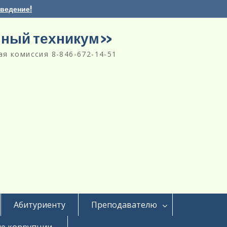
аведение!
нный техникум»
я комиссия 8-846-672-14-51
Абитуриенту
Преподавателю
е коррупции