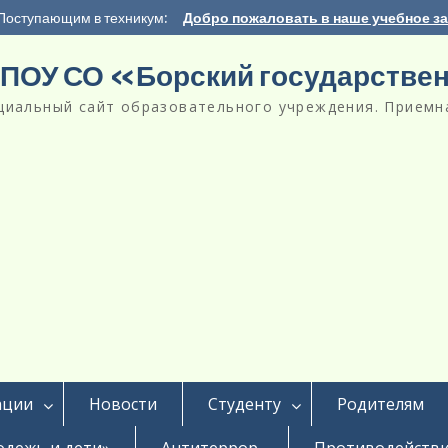
Поступающим в техникум:
Добро пожаловать в наше учебное з
ПОУ СО «Борский государстве
циальный сайт образовательного учреждения. Приемна
ации
Новости
Студенту
Родителям
дежь и дети»
Антитеррор
Противодействи