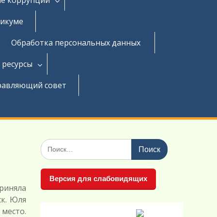
никуме
Обработка персональных данных
 ресурсы
равляющий совет
Поиск
по:
Версия для слабовидящих
риняла
к. Юля
место.