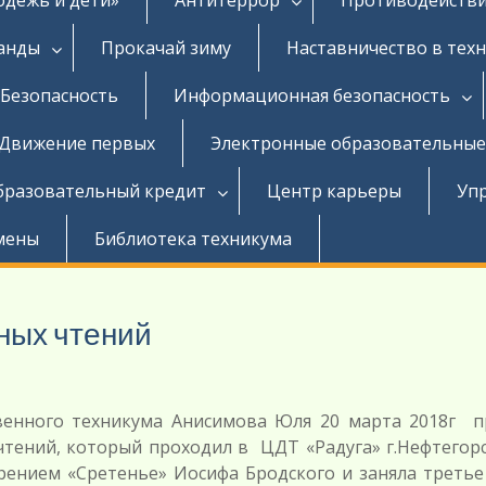
ганды
Прокачай зиму
Наставничество в тех
Безопасность
Информационная безопасность
Движение первых
Электронные образовательные
бразовательный кредит
Центр карьеры
Уп
мены
Библиотека техникума
ных чтений
твенного техникума Анисимова Юля 20 марта 2018г п
чтений, который проходил в ЦДТ «Радуга» г.Нефтегорс
рением «Сретенье» Иосифа Бродского и заняла третье 