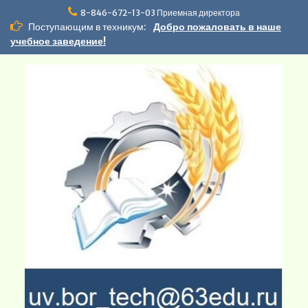
Перейти
8-846-672-13-03 Приемная директора
к
Поступающим в техникум:
Добро пожаловать в наше
содержимому
учебное заведение!