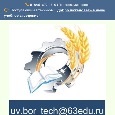
Перейти
8-846-672-13-03 Приемная директора
к
Поступающим в техникум:
Добро пожаловать в наше
содержимому
учебное заведение!