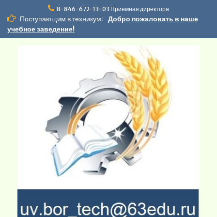
Перейти
8-846-672-13-03 Приемная директора
к
Поступающим в техникум:
Добро пожаловать в наше
содержимому
учебное заведение!