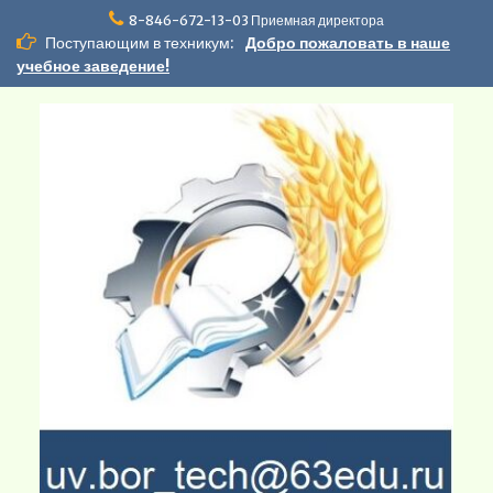
Перейти
8-846-672-13-03 Приемная директора
к
Поступающим в техникум:
Добро пожаловать в наше
содержимому
учебное заведение!