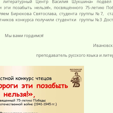
й литературный Центр Василия Шукшина» подвёл
и эти позабыть нельзя!», посвящённого 75-летию По
ляем Бирюкова Святослава, студента группы №7, ст
тников конкурса получили студентки группы №3 Дост
ы вами гордимся!
Ивановская Л.
преподаватель русского языка и лит