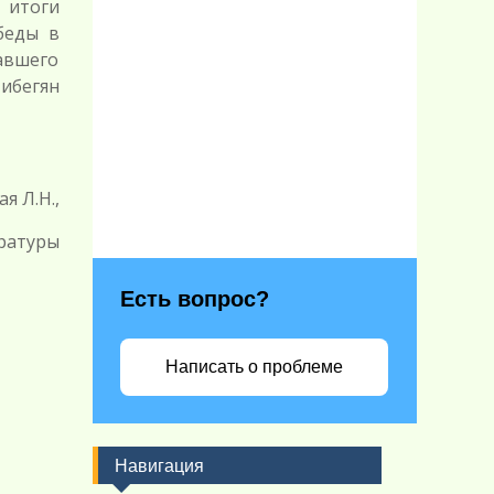
 итоги
беды в
авшего
ибегян
Н.,
ературы
Есть вопрос?
Написать о проблеме
Навигация