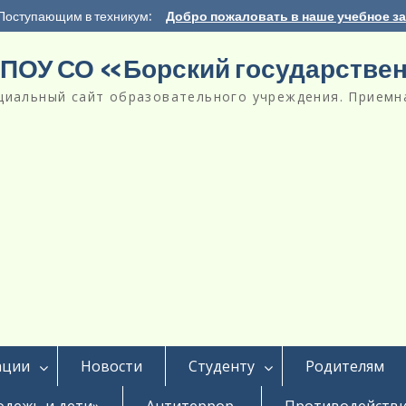
Поступающим в техникум:
Добро пожаловать в наше учебное з
ПОУ СО «Борский государстве
циальный сайт образовательного учреждения. Приемна
ации
Новости
Студенту
Родителям
дежь и дети»
Антитеррор
Противодействи