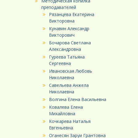
Методическая копилка
преподавателей
Рязанцева Екатерина
Викторовна
Кунавин Александр
Викторович
Бочарова Светлана
Александровна
Гуреева Татьяна
Сергеевна
Ивановская Любовь
Николаевна
Савельева Анжела
Николаевна
Волгина Елена Васильевна
Ковалева Елена
Михайловна
Кочкарева Наталья
Евгеньевна
Оганесян Заруи Грантовна