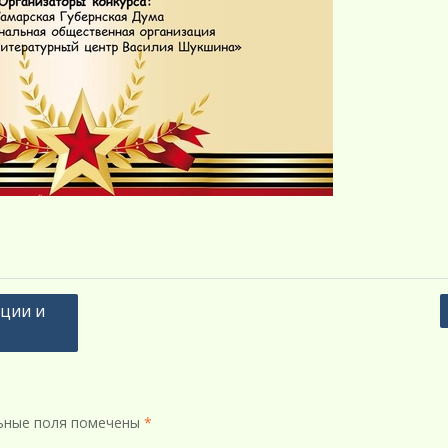
ции и
ьные поля помечены
*