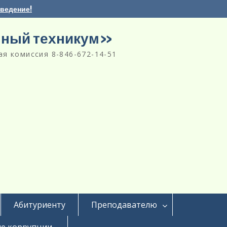
аведение!
нный техникум»
я комиссия 8-846-672-14-51
Абитуриенту
Преподавателю
е коррупции