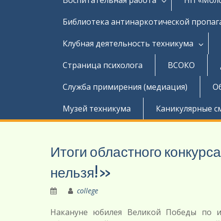
Библиотека антинаркотической пропа
Клубная деятельность техникума
Страница психолога
ВСОКО
Служба примирения (медиация)
О
Музей техникума
Каникулярные с
Итоги областного конкурс
нельзя!»
college
Накануне юбилея Великой Победы по и