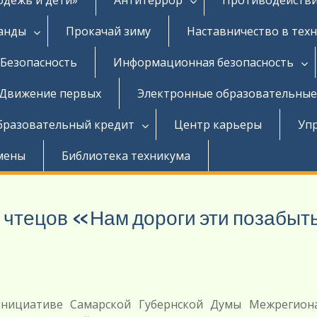
ганды
Прокачай зиму
Наставничество в тех
Безопасность
Информационная безопасность
Движение первых
Электронные образовательные
бразовательный кредит
Центр карьеры
Уп
мены
Библиотека техникума
а чтецов «Нам дороги эти позабыт
нициативе Самарской Губернской Думы Межрегион