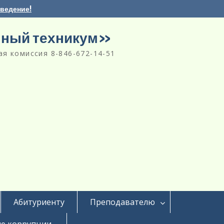
аведение!
нный техникум»
я комиссия 8-846-672-14-51
Абитуриенту
Преподавателю
е коррупции