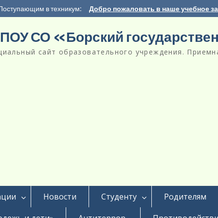
Поступающим в техникум:
Добро пожаловать в наше учебное з
ПОУ СО «Борский государстве
циальный сайт образовательного учреждения. Приемна
ации
Новости
Студенту
Родителям
дежь и дети»
Антитеррор
Противодействи