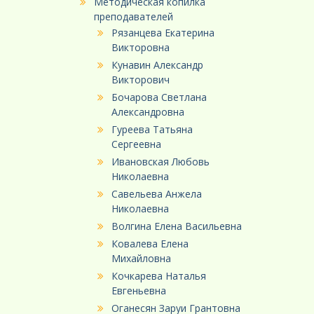
Методическая копилка
преподавателей
Рязанцева Екатерина
Викторовна
Кунавин Александр
Викторович
Бочарова Светлана
Александровна
Гуреева Татьяна
Сергеевна
Ивановская Любовь
Николаевна
Савельева Анжела
Николаевна
Волгина Елена Васильевна
Ковалева Елена
Михайловна
Кочкарева Наталья
Евгеньевна
Оганесян Заруи Грантовна