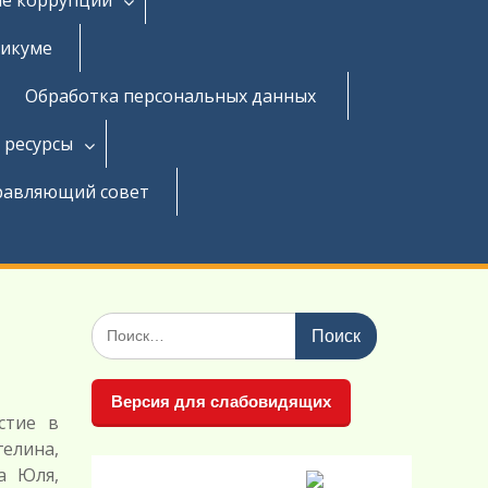
никуме
Обработка персональных данных
 ресурсы
равляющий совет
Поиск
по:
Версия для слабовидящих
стие в
елина,
а Юля,