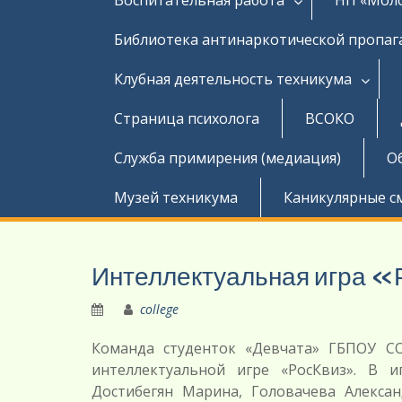
Библиотека антинаркотической пропа
Клубная деятельность техникума
Страница психолога
ВСОКО
Служба примирения (медиация)
О
Музей техникума
Каникулярные с
Интеллектуальная игра 
college
Команда студенток «Девчата» ГБПОУ СО
интеллектуальной игре «РосКвиз». В и
Достибегян Марина, Головачева Алексан