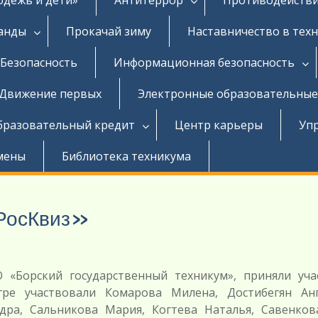
ганды
Прокачай зиму
Наставничество в тех
Безопасность
Информационная безопасность
Движение первых
Электронные образовательные
бразовательный кредит
Центр карьеры
Уп
мены
Библиотека техникума
«РосКвиз»
 «Борский государственный техникум», приняли уча
гре участвовали Комарова Милена, Достибегян Анг
дра, Сальникова Мария, Когтева Наталья, Савенков