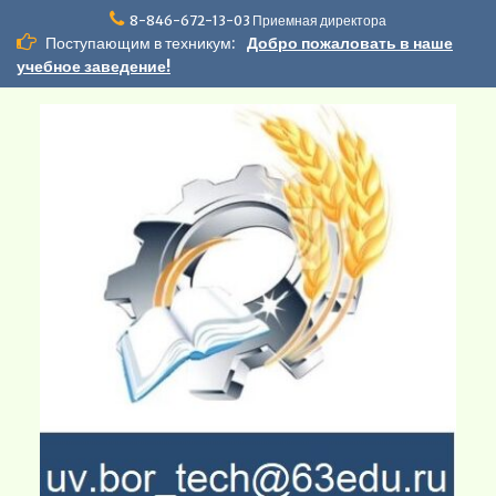
Перейти
8-846-672-13-03 Приемная директора
к
Поступающим в техникум:
Добро пожаловать в наше
содержимому
учебное заведение!