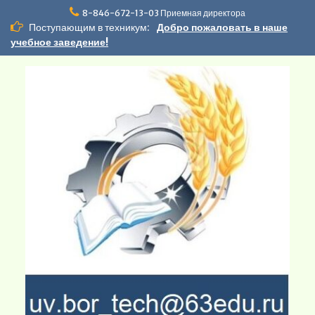
Перейти
8-846-672-13-03 Приемная директора
к
Поступающим в техникум:
Добро пожаловать в наше
содержимому
учебное заведение!