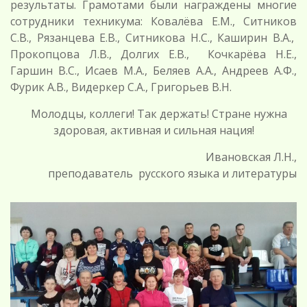
результаты. Грамотами были награждены многие
сотрудники техникума: Ковалёва Е.М., Ситников
С.В., Рязанцева Е.В., Ситникова Н.С., Каширин В.А.,
Прокопцова Л.В., Долгих Е.В., Кочкарёва Н.Е.,
Гаршин В.С., Исаев М.А., Беляев А.А., Андреев А.Ф.,
Фурик А.В., Видеркер С.А., Григорьев В.Н.
Молодцы, коллеги! Так держать! Стране нужна
здоровая, активная и сильная нация!
Ивановская Л.Н.,
преподаватель русского языка и литературы