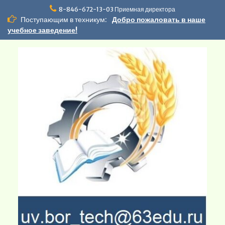
Перейти
8-846-672-13-03 Приемная директора
к
Поступающим в техникум:
Добро пожаловать в наше
содержимому
учебное заведение!