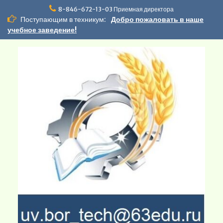
Перейти
8-846-672-13-03 Приемная директора
к
Поступающим в техникум:
Добро пожаловать в наше
содержимому
учебное заведение!