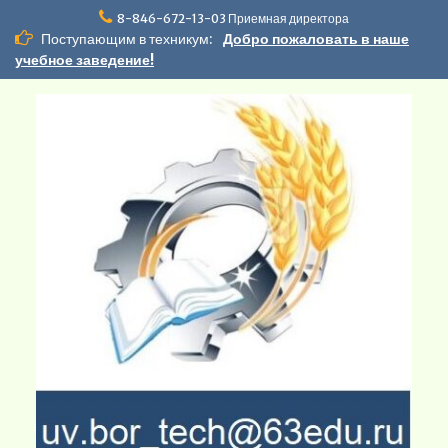
Перейти
8-846-672-13-03 Приемная директора
к
Поступающим в техникум:
Добро пожаловать в наше
содержимому
учебное заведение!