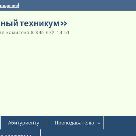
аведение!
нный техникум»
я комиссия 8-846-672-14-51
Абитуриенту
Преподавателю
е коррупции