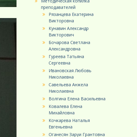
Методическая копилка
преподавателей
Рязанцева Екатерина
Викторовна
Кунавин Александр
Викторович
Бочарова Светлана
Александровна
Гуреева Татьяна
Сергеевна
Ивановская Любовь
Николаевна
Савельева Анжела
Николаевна
Волгина Елена Васильевна
Ковалева Елена
Михайловна
Кочкарева Наталья
Евгеньевна
Оганесян Заруи Грантовна