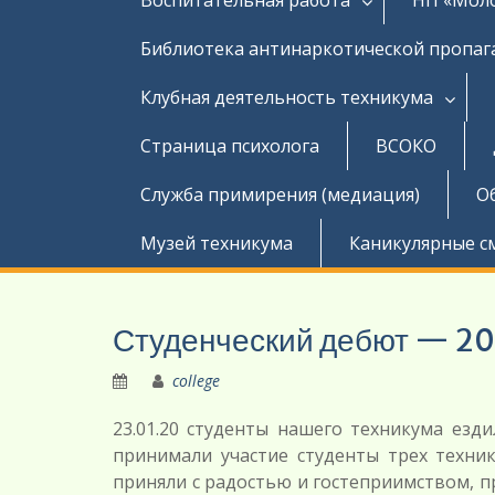
Библиотека антинаркотической пропа
Клубная деятельность техникума
Страница психолога
ВСОКО
Служба примирения (медиация)
О
Музей техникума
Каникулярные с
Студенческий дебют — 2
college
23.01.20 студенты нашего техникума езди
принимали участие студенты трех техник
приняли с радостью и гостеприимством, п