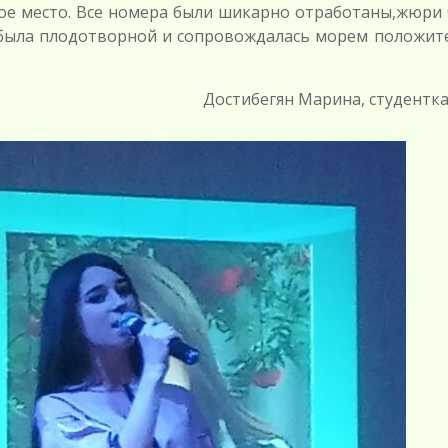
вое место. Все номера были шикарно отработаны,жюри 
 была плодотворной и сопровождалась морем положит
Достибегян Марина, студентка