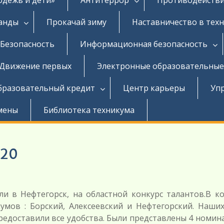
ганды
Прокачай зиму
Наставничество в тех
Безопасность
Информационная безопасность
Движение первых
Электронные образовательные
бразовательный кредит
Центр карьеры
Уп
мены
Библиотека техникума
020
ли в Нефтегорск, на областной конкурс талантов.В к
умов : Борский, Алексеевский и Нефтегорский. Наших
редоставили все удобства. Были представлены 4 номин