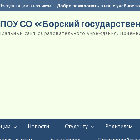
Поступающим в техникум:
Добро пожаловать в наше учебное з
ПОУ СО «Борский государстве
циальный сайт образовательного учреждения. Приемна
ации
Новости
Студенту
Родителям
дежь и дети»
Антитеррор
Противодействи