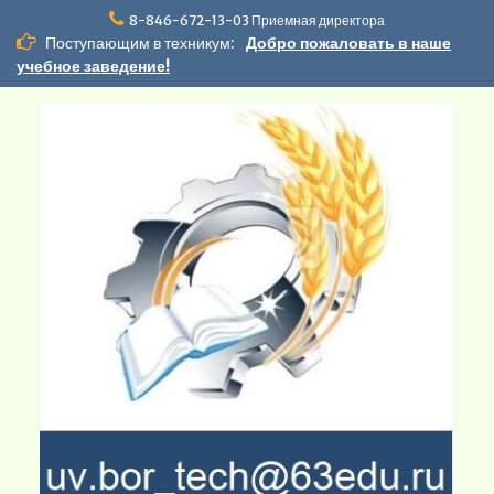
Перейти
8-846-672-13-03 Приемная директора
к
Поступающим в техникум:
Добро пожаловать в наше
содержимому
учебное заведение!