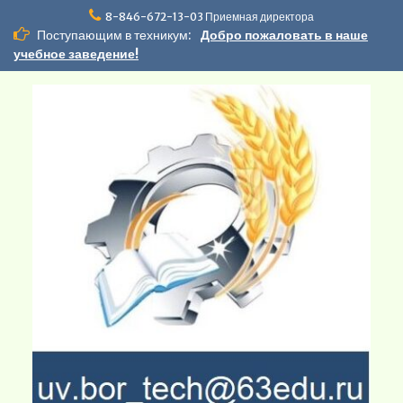
Перейти
8-846-672-13-03 Приемная директора
к
Поступающим в техникум:
Добро пожаловать в наше
содержимому
учебное заведение!