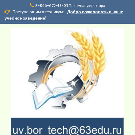
Перейти
8-846-672-13-03 Приемная директора
к
Поступающим в техникум:
Добро пожаловать в наше
содержимому
учебное заведение!