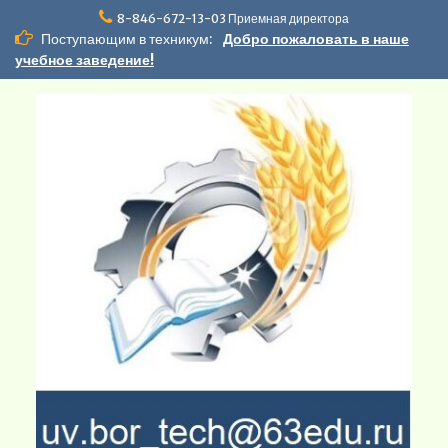
Перейти
8-846-672-13-03 Приемная директора
к
Поступающим в техникум:
Добро пожаловать в наше
содержимому
учебное заведение!