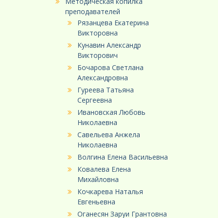
Методическая копилка
преподавателей
Рязанцева Екатерина
Викторовна
Кунавин Александр
Викторович
Бочарова Светлана
Александровна
Гуреева Татьяна
Сергеевна
Ивановская Любовь
Николаевна
Савельева Анжела
Николаевна
Волгина Елена Васильевна
Ковалева Елена
Михайловна
Кочкарева Наталья
Евгеньевна
Оганесян Заруи Грантовна