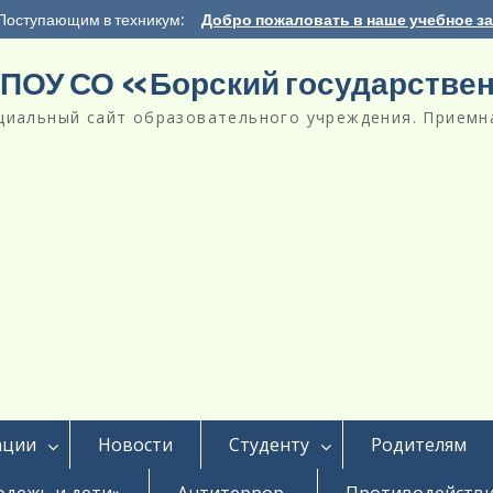
Поступающим в техникум:
Добро пожаловать в наше учебное з
ПОУ СО «Борский государстве
циальный сайт образовательного учреждения. Приемна
ации
Новости
Студенту
Родителям
дежь и дети»
Антитеррор
Противодействи