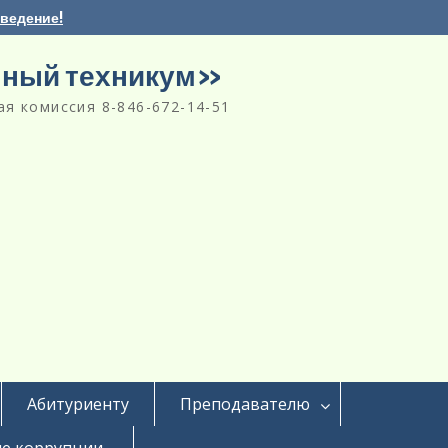
аведение!
нный техникум»
я комиссия 8-846-672-14-51
Абитуриенту
Преподавателю
е коррупции