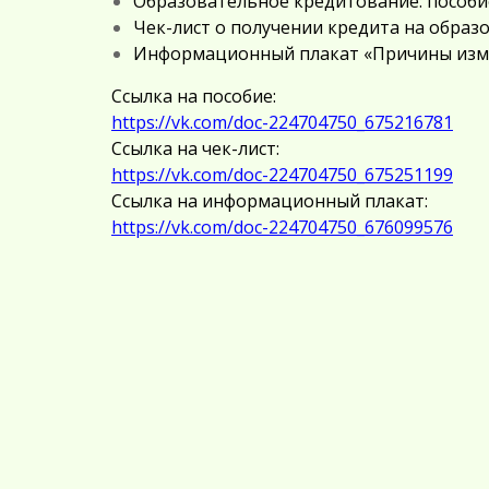
Образовательное кредитование: пособие
Чек-лист о получении кредита на образ
Информационный плакат «Причины изме
Ссылка на пособие:
https://vk.com/doc-224704750_675216781
Ссылка на чек-лист:
https://vk.com/doc-224704750_675251199
Ссылка на информационный плакат:
https://vk.com/doc-224704750_676099576