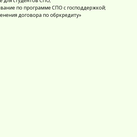
 для студентов СПО;
ование по программе СПО с господдержкой;
нения договора по обркредиту»