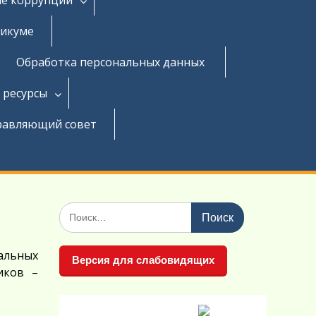
никуме
Обработка персональных данных
 ресурсы
равляющий совет
Поиск
по:
альных
Версия для слабовидящих
иков –